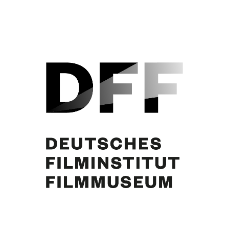
Curd Jürgens, N.N., [Berlin]. Foto: Erika Rabau