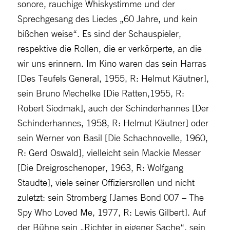
sonore, rauchige Whiskystimme und der
Sprechgesang des Liedes „60 Jahre, und kein
bißchen weise“. Es sind der Schauspieler,
respektive die Rollen, die er verkörperte, an die
wir uns erinnern. Im Kino waren das sein Harras
[Des Teufels General, 1955, R: Helmut Käutner],
sein Bruno Mechelke [Die Ratten,1955, R:
Robert Siodmak], auch der Schinderhannes [Der
Schinderhannes, 1958, R: Helmut Käutner] oder
sein Werner von Basil [Die Schachnovelle, 1960,
R: Gerd Oswald], vielleicht sein Mackie Messer
[Die Dreigroschenoper, 1963, R: Wolfgang
Staudte], viele seiner Offiziersrollen und nicht
zuletzt: sein Stromberg [James Bond 007 – The
Spy Who Loved Me, 1977, R: Lewis Gilbert]. Auf
der Bühne sein „Richter in eigener Sache“, sein