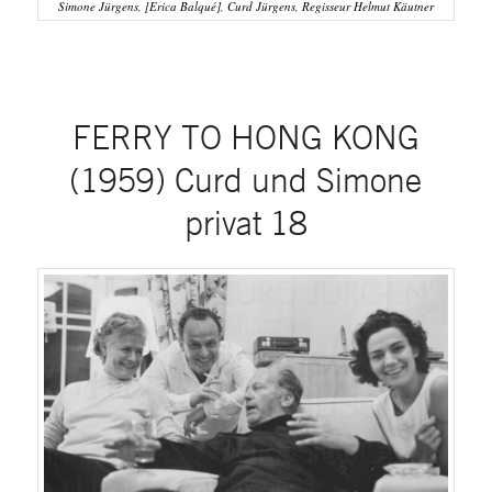
Simone Jürgens, [Erica Balqué], Curd Jürgens, Regisseur Helmut Käutner
FERRY TO HONG KONG
(1959) Curd und Simone
privat 18