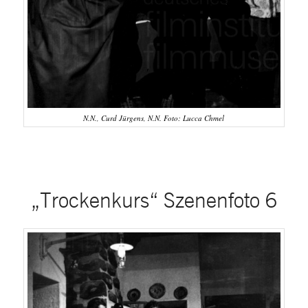
N.N., Curd Jürgens, N.N. Foto: Lucca Chmel
„Trockenkurs“ Szenenfoto 6