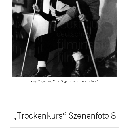
Olly Holzmann, Curd Jürgens. Foto: Lucca Chmel
„Trockenkurs“ Szenenfoto 8