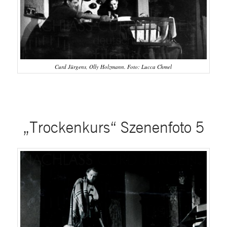
Curd Jürgens, Olly Holzmann. Foto: Lucca Chmel
„Trockenkurs“ Szenenfoto 5