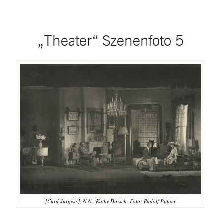
„Theater“ Szenenfoto 5
[Curd Jürgens], N.N., Käthe Dorsch. Foto: Rudolf Pittner