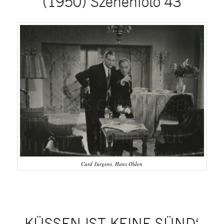
(1950) Szenenfoto 43
Curd Jürgens, Hans Olden
KÜSSEN IST KEINE SÜND‘