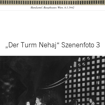
Handzettel. Burgtheater, Wien, 8.1.1942
„Der Turm Nehaj“ Szenenfoto 3