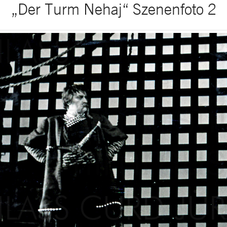
„Der Turm Nehaj“ Szenenfoto 2