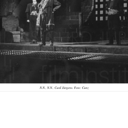
N.N., N.N., Curd Jürgens. Foto: Cunz