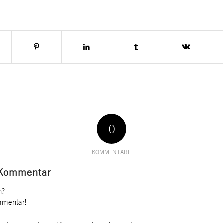
0
KOMMENTARE
 Kommentar
n?
mmentar!