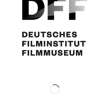
Curd Jürgens
Eintrag teilen
0