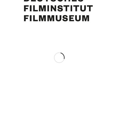
„Curd Juergens … still searching for a home from home“ von Roderick
Mann. In: [Sunday Express], 1972
Eintrag teilen