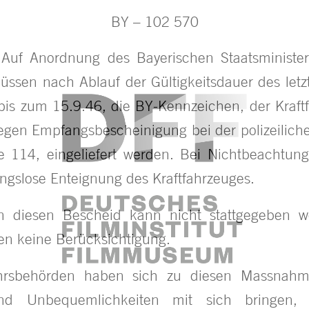
BY – 102 570
. Auf Anordnung des Bayerischen Staatsministe
ssen nach Ablauf der Gültigkeitsdauer des let
bis zum 15.9.46, die BY-Kennzeichen, der Kraf
gen Empfangsbescheinigung bei der polizeiliche
se 114, eingeliefert werden. Bei Nichtbeachtun
ungslose Enteignung des Kraftfahrzeuges.
n diesen Bescheid kann nicht stattgegeben we
den keine Berücksichtigung.
ehrsbehörden haben sich zu diesen Massnahm
nd Unbequemlichkeiten mit sich bringen,