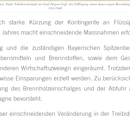
en, Städt. Fahrbereitschaft) an Curd Jürgens bzgl. der Stilllegung seines Autos wegen Benzinkn
30.8.1946
ich starke Kürzung der Kontingente an Flüssig
] Jahres macht einschneidende Massnahmen erfo
ung und die zuständigen Bayerischen Spitzen
bensmitteln und Brennstoffen, sowie dem Ges
n anderen Wirtschaftszweiegn eingeräumt. Trotz
wisse Einsparungen erzielt werden. Zu berücksicht
rung des Brennholzeinschalges und der Abfuhr 
agne bevorsteht.
ser einschneidenden Veränderung in der Treibs