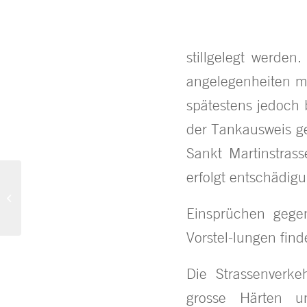
stillgelegt werden
angelegenheiten mü
spätestens jedoch 
der Tankausweis ge
Sankt Martinstras
erfolgt entschädig
„Lilofee“
Verpflichtungsschein als
Radiosprecher.
Einsprüchen gege
München, 13....
Vorstel-lungen fin
Die Strassenverk
grosse Härten u