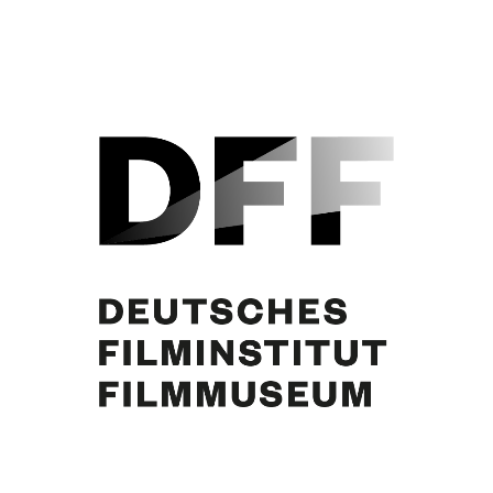
Siegfried Breuer, Mimi Stelzer, Hermann Thimig