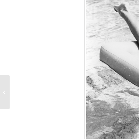
„Der Turm Nehaj“
Handzettel. Burgtheater,
Wien, 8.1.1942