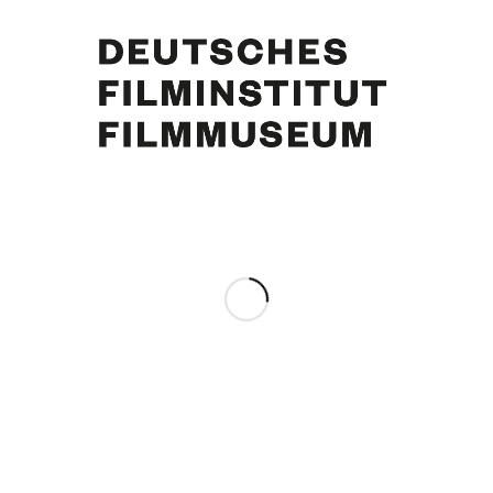
Miriam Schmitz, Margie Jürgens, Curd Jürgens. Foto: Horst Ossinger