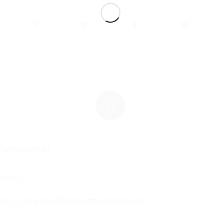
0
KOMMENTARE
 Kommentar
n?
mmentar!
ein, um einen Kommentar abzugeben.