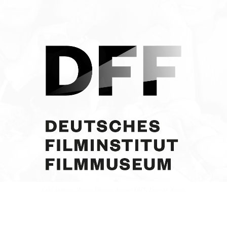
Curd Jürgens, Margie Jürgens. Januar 1977. Foto: D. Angeli