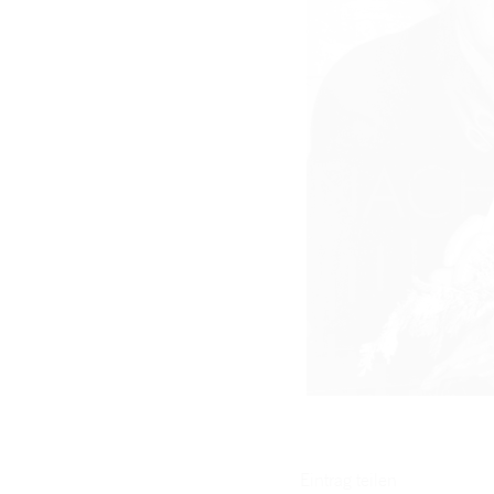
PR-Foto, Curd und
Margie, Gstaad, 1977,
11
Eintrag teilen