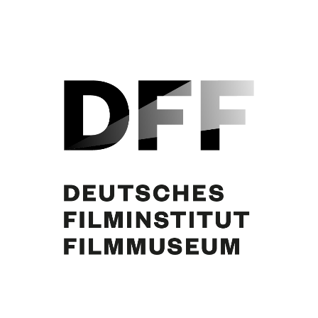
l „Curd Jurgens:’l’abit ne fait pas le moine'“ von Anne Manoret. In: Paris Théatre Nr. 199. Paris