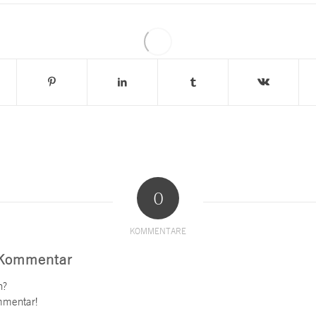
0
KOMMENTARE
 Kommentar
n?
mmentar!