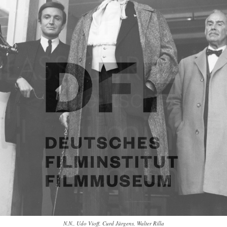
N.N., Udo Vioff, Curd Jürgens, Walter Rilla