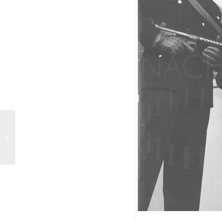
MILLIONEN NACH
MASS (1970) Szenenfoto
6