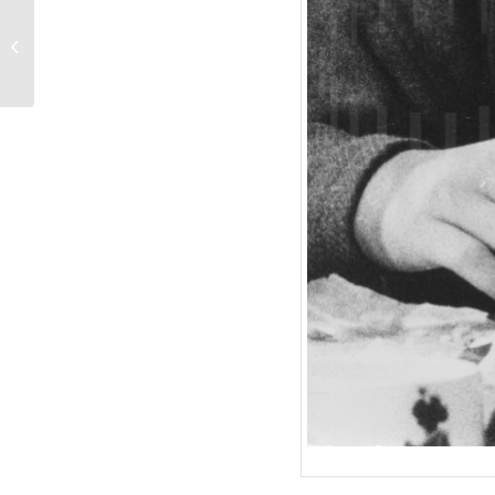
MICHEL STROGOFF
(1956) Szenenfoto 28