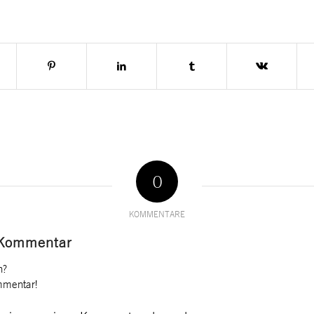
0
KOMMENTARE
 Kommentar
n?
mmentar!