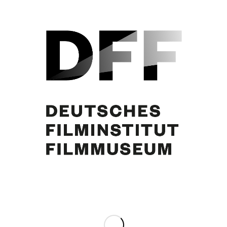
„Curd Jurgens: ‚J’ai toujours été fidèle à mon épouse du moment!’“. In:
L’Hebdo, Nr. 3, 1976
Eintrag teilen