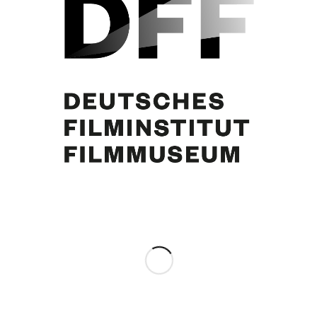
Curd Jürgens
Eintrag teilen
0