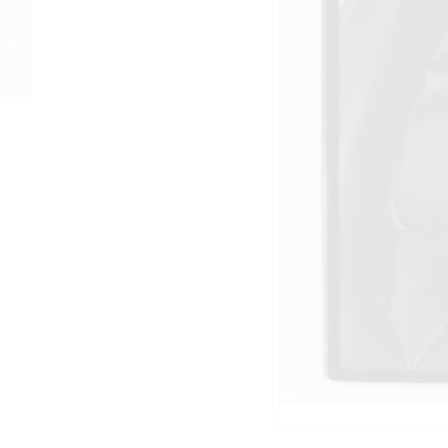
„Jedermann“ (1975)
Werkfoto 12