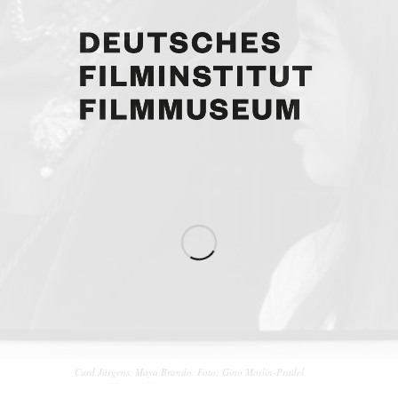
Curd Jürgens, Maya Brando. Foto: Gino Morlin-Pradel