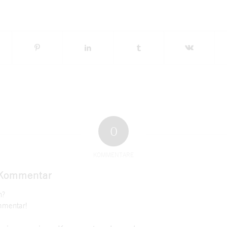
0
KOMMENTARE
 Kommentar
n?
mmentar!