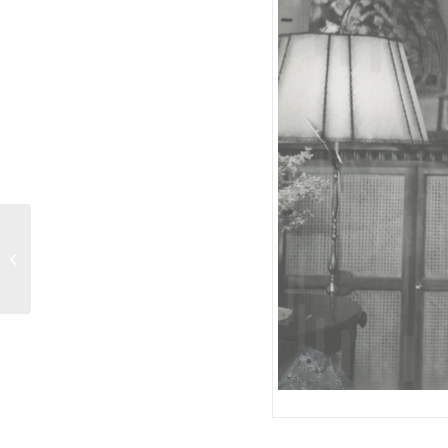
DIE
DREIGROSCHENOPER
(1963) Szenenfoto 62