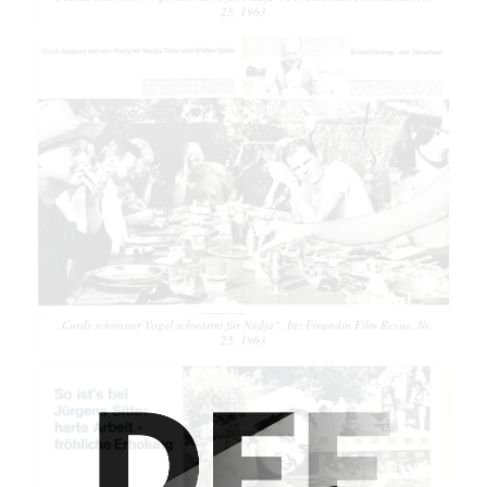
25, 1963
„Curds schönster Vogel schwärmt für Nadja“. In: Freundin Film Revue, Nr.
25, 1963