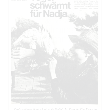
„Curds schönster Vogel schwärmt für Nadja“. In: Freundin Film Revue, Nr.