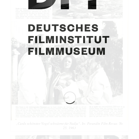
„Curds schönster Vogel schwärmt für Nadja“. In: Freundin Film Revue, Nr.
25, 1963