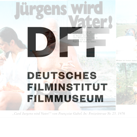
„Curd Jurgens wird Vater!“ von Françoise Gabel. In: Freizeitrevue Nr. 25, 1976