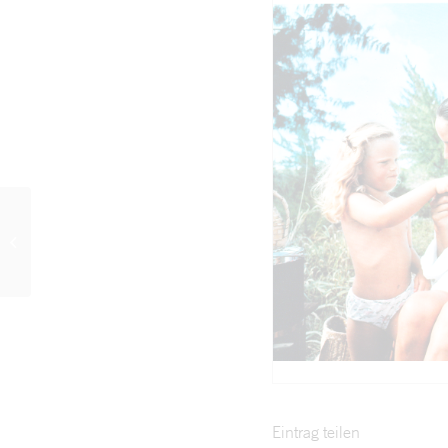
Frau mit Herz: „Curd
Jürgens: Der Einsiedler
von Gstaad“, Nr. 48,
1975
Eintrag teilen