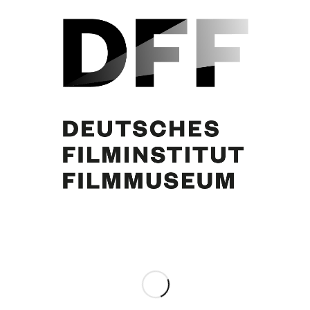
Fanpost an Curd Jürgens. Annaburg, 8.6.1957
Sehr geehrter Künstler!
Da ich von Ihren Darbietungen immer
wieder sehr angenehm beeindruckt
werden, erbitte ich […]
Eintrag teilen