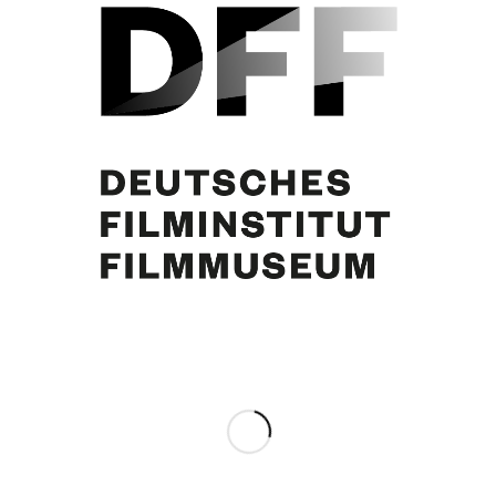
Margie Jürgens, Hans-Dietrich Genscher, Hildegard Knef, N.N. Schloss
Augsburg in Brühl, 14.7.1978
Eintrag teilen