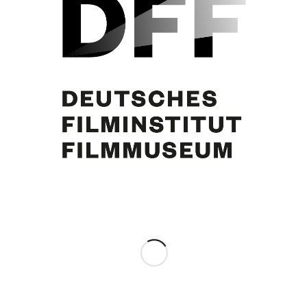
Hildegard Knef
Eintrag teilen
0