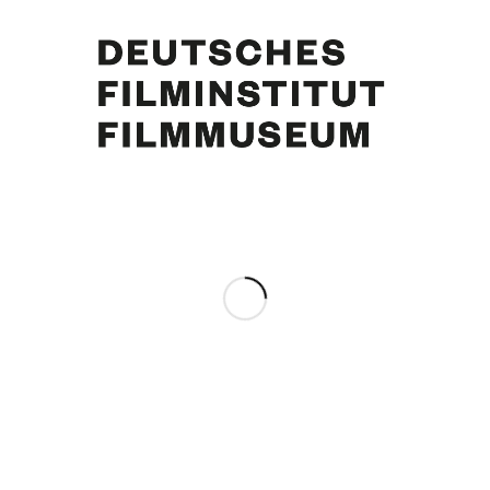
Achim von Biel, Walther Suessenguth, Curd Jürgens. Foto: Helmuth v. Kujawa