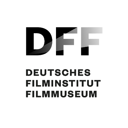
Helmut Käutner, N.N.