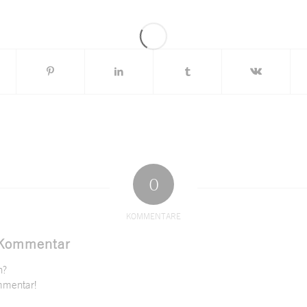
0
KOMMENTARE
 Kommentar
n?
mmentar!