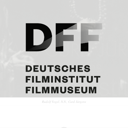
Rudolf Vogel, N.N., Curd Jürgens