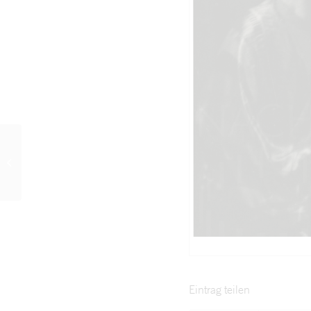
„Der Kreidekreis“
Szenenfoto 5
Eintrag teilen