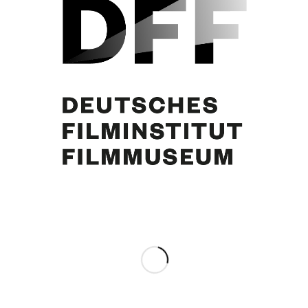
Curd Jürgens
Eintrag teilen
0