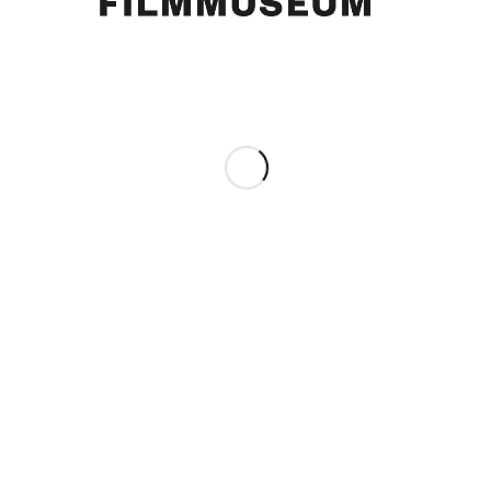
„Burgtheater: ‚Madame Kegels Geheimnis‘ von Joachim Zimmermann“ von
Bruno Prohasta. In: Das kleine Blatt, 4.10.1941
Eintrag teilen
0