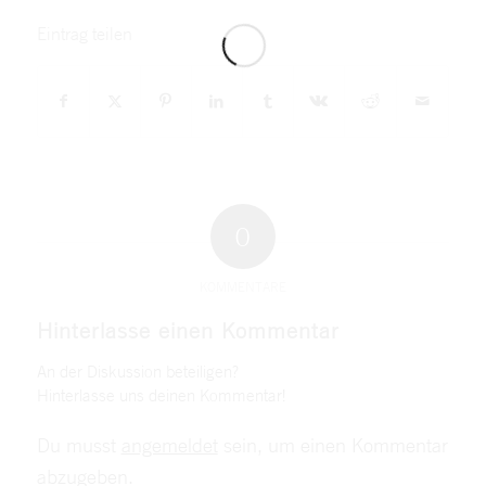
Eintrag teilen
0
KOMMENTARE
Hinterlasse einen Kommentar
An der Diskussion beteiligen?
Hinterlasse uns deinen Kommentar!
Du musst
angemeldet
sein, um einen Kommentar
abzugeben.