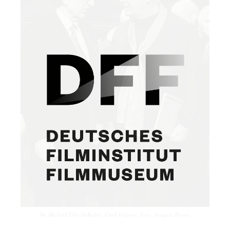
Dr. Michael Ellis DeBakey, Curd Jürgens. Foto: Jacques Breuer