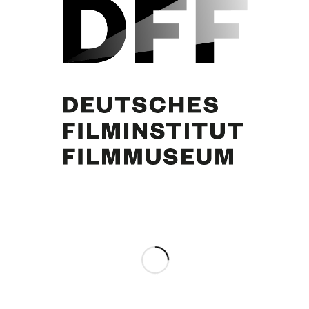
N.N., Curd Jürgens
Eintrag teilen
0