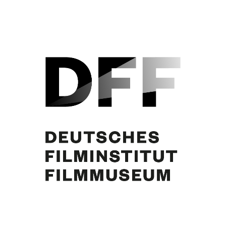
N.N., Margie Jürgens, N.N.