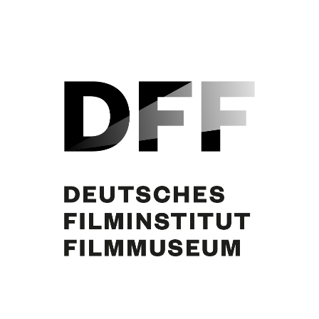
Begum Aga Khan III., Curd Jürgens. Salzburg. Foto: Helmut Neuper