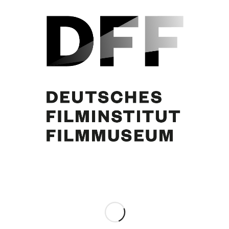
Curd Jürgens, Helmut Pick, Kameramann Xaver Schwarzenberger, Curt A.
Tichy, Regisseur Bernhard Wicki, „Othello“. Foto: Hanns Hubmann
Eintrag teilen