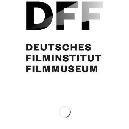
Rut Brandt, Walter Scheel, N.N., Curd Jürgens. Foto: Eberhard Aug
Eintrag teilen