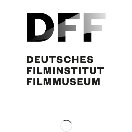
Andy Warhol, [Renée] Rauschenbusch, Curd Jürgens. S.I. Hotel Stuttgart,
5.11.1980. Foto: Horst Ossinger
Eintrag teilen