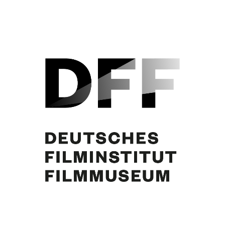
oise Hardy], Sylvie, Jean-Claude Brialy, Monica Vitti, Curd Jürgens, Jean Louis Trintignant, N.