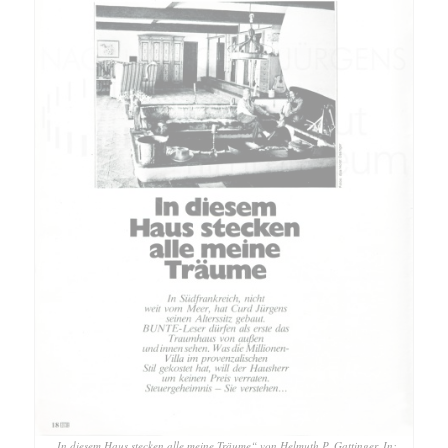
„In diesem Haus stecken alle meine Träume“ von Helmuth P. Gattinger. In: