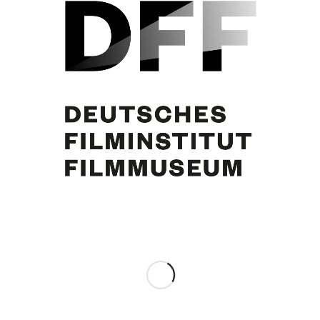
Curd Jürgens (2.v.l.), Etchika Choureau, Mylène Demaongeot, N.N.,
Starfrisör Alexandre de Paris, Elga Andersen. Foto: Michel Holtz
Eintrag teilen