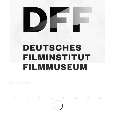
Curd Jürgens
Eintrag teilen