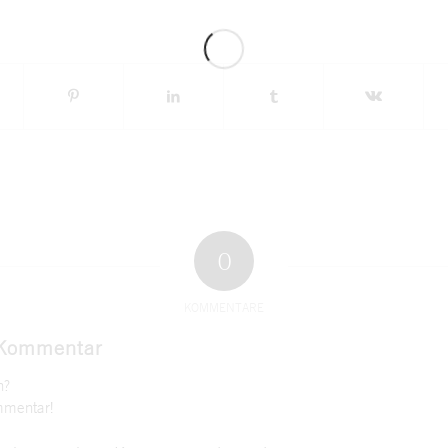
0
KOMMENTARE
 Kommentar
n?
mmentar!