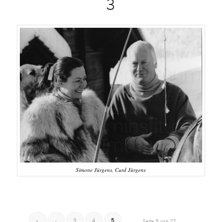
3
Simone Jürgens, Curd Jürgens
«
‹
3
4
5
Seite 5 von 27