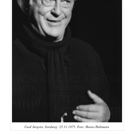
Curd Jürgens, Sendung: 25.11.1975. Foto: Hanns Hubmann