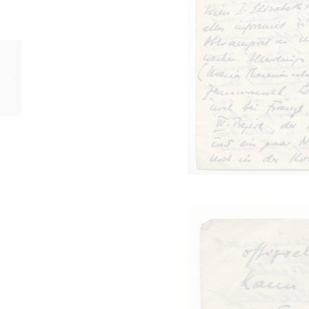
Curd Jürgens an Lulu
Basler, 25.12.1947