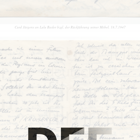
Curd Jürgens an Lulu Basler bzgl. der Rückführung seiner Möbel. 18.7.1947