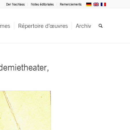
Der Nachlass
Notes éditoriales
Remerciements
èmes
Répertoire d’œuvres
Archiv
demietheater,